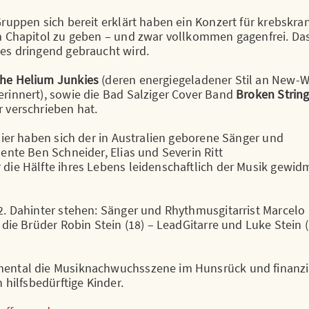
ruppen sich bereit erklärt haben ein Konzert für krebskra
im Chapitol zu geben – und zwar vollkommen gagenfrei. Da
 es dringend gebraucht wird.
he Helium Junkies
(deren energiegeladener Stil an New-
rinnert), sowie die Bad Salziger Cover Band
Broken Strin
 verschrieben hat.
Hier haben sich der in Australien geborene Sänger und
ente Ben Schneider, Elias und Severin Ritt
die Hälfte ihres Lebens leidenschaftlich der Musik gewid
2. Dahinter stehen: Sänger und Rhythmusgitarrist Marcelo
 die Brüder Robin Stein (18) – LeadGitarre und Luke Stein (
mental die Musiknachwuchsszene im Hunsrück und finanzi
 hilfsbedürftige Kinder.