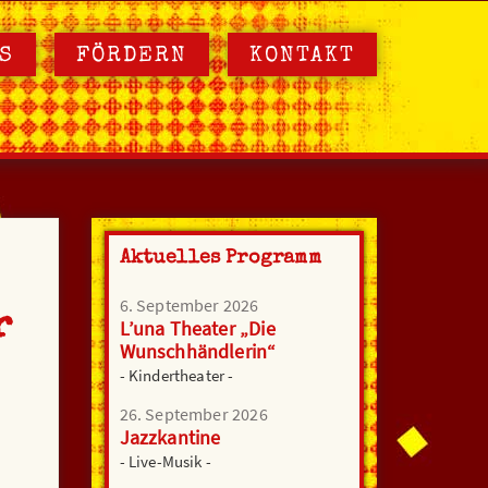
S
FÖRDERN
KONTAKT
Aktuelles Programm
6. September 2026
r
L’una Theater „Die
Wunschhändlerin“
- Kindertheater -
26. September 2026
Jazzkantine
- Live-Musik -