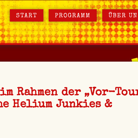
START
PROGRAMM
ÜBER UN
im Rahmen der „Vor-Tou
he Helium Junkies &