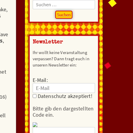
Suchen
nach:
nke,
s
Wave
gs
,
Newsletter
Ihr wollt keine Veranstaltung
verpassen? Dann tragt euch in
unseren Newsletter ein:
met
E-Mail:
Datenschutz akzeptiert!
16)
Bitte gib den dargestellten
Code ein.
ell