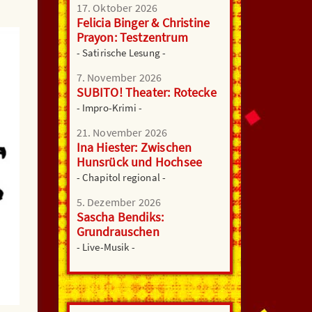
17. Oktober 2026
Felicia Binger & Christine
Prayon: Testzentrum
- Satirische Lesung -
7. November 2026
SUBITO! Theater: Rotecke
- Impro-Krimi -
21. November 2026
Ina Hiester: Zwischen
Hunsrück und Hochsee
- Chapitol regional -
5. Dezember 2026
Sascha Bendiks:
Grundrauschen
- Live-Musik -