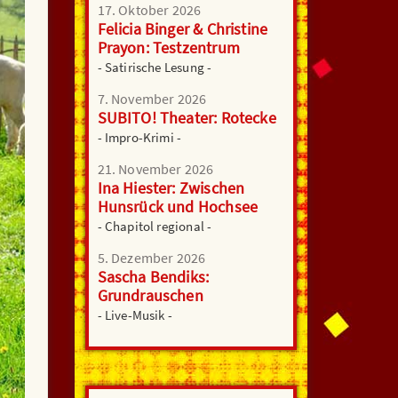
17. Oktober 2026
Felicia Binger & Christine
Prayon: Testzentrum
- Satirische Lesung -
7. November 2026
SUBITO! Theater: Rotecke
- Impro-Krimi -
21. November 2026
Ina Hiester: Zwischen
Hunsrück und Hochsee
- Chapitol regional -
5. Dezember 2026
Sascha Bendiks:
Grundrauschen
- Live-Musik -