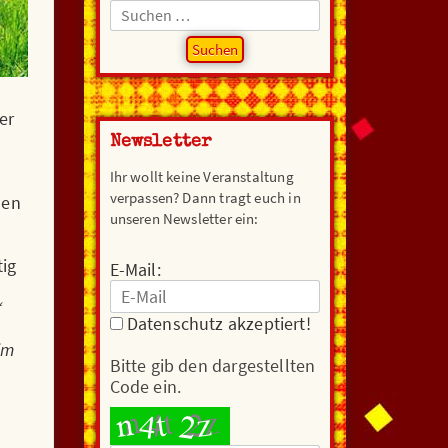
Suchen
nach:
er
Newsletter
Ihr wollt keine Veranstaltung
verpassen? Dann tragt euch in
den
unseren Newsletter ein:
tig
E-Mail:
“
Datenschutz akzeptiert!
im
Bitte gib den dargestellten
Code ein.