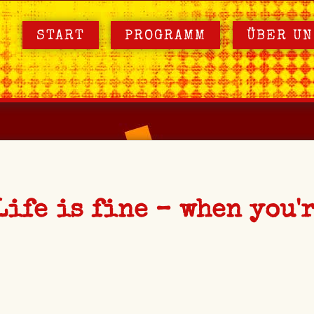
START
PROGRAMM
ÜBER UN
ife is fine – when you'