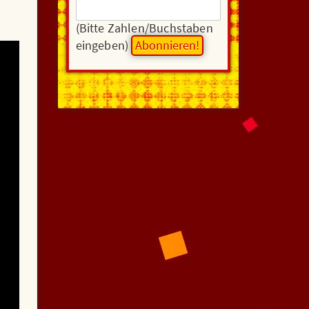
(Bitte Zahlen/Buchstaben
eingeben)