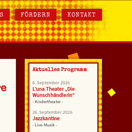
S
FÖRDERN
KONTAKT
Aktuelles Programm
6. September 2026
re
L’una Theater „Die
Wunschhändlerin“
- Kindertheater -
26. September 2026
Jazzkantine
- Live-Musik -