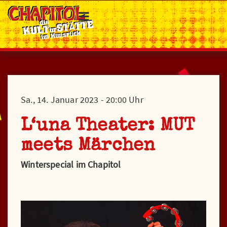
START
PROGRAMM
Das kommt …
Das war …
Sa., 14. Januar 2023 - 20:00 Uhr
Das blüht …
L‘una Theater: MUT
Archiv
meets Märchen
ÜBER UNS
Winterspecial im Chapitol
Historie
Wir
Die Loge
ChapiTALK